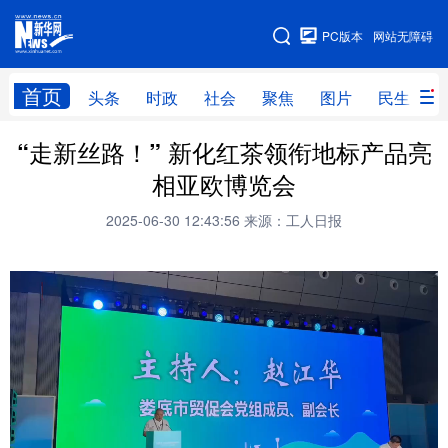
手机版
PC版本
网站无障碍
网站地图
首页
头条
时政
社会
聚焦
图片
民生
“走新丝路！” 新化红茶领衔地标产品亮
头条
时政
社会
聚焦
相亚欧博览会
图片
民生
访谈
经济
2025-06-30 12:43:56
来源：工人日报
访惠聚
专题
服务
援疆
云游新疆
云端悦读
云看书画
光影新疆
人事频道
融媒体联播
廉政频道
新华视角看新疆
地方频道
北京
天津
河北
山西