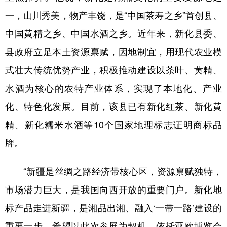
Русский язык
日本語
한국어
一，山川秀美，物产丰饶，是“中国茶寿之乡”首创县、
Deutsch
Português
中国黄精之乡、中国水酒之乡。近年来，新化县委、
县政府立足本土资源禀赋，因地制宜，用现代农业模
式壮大传统优势产业，积极推动建设以茶叶、黄精、
水酒为核心的农特产业体系，实现了本地化、产业
化、特色化发展。目前，该县已有新化红茶、新化黄
精、新化糯米水酒等10个国家地理标志证明商标品
牌。
“新疆是丝绸之路经济带核心区，资源禀赋独特，
市场潜力巨大，是我国向西开放的重要门户。新化地
标产品走进新疆，是湘品出湘、融入‘一带一路’建设的
重要一步。希望以此次参展为契机，依托亚欧博览会