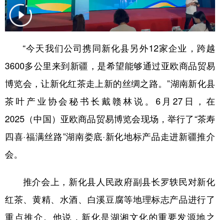
辽宁
吉林
上海
江苏
浙江
安徽
福建
江西
“今天我们公司携同新化县另外12家企业，跨越
山东
河南
湖北
湖南
3600多公里来到新疆，是希望能够通过亚欧商品贸易
广东
广西
海南
重庆
博览会，让新化红茶走上新的丝绸之路。”湖南新化县
茶叶产业协会秘书长戴赣林说。6月27日，在
四川
贵州
云南
西藏
2025（中国）亚欧商品贸易博览会现场，举行了“茶寿
陕西
甘肃
青海
宁夏
四喜·福满丝路”湖南娄底·新化地标产品走进新疆推介
新疆
内蒙古
黑龙江
会。
多语种频道
推介会上，新化县人民政府副县长罗轶民对新化
红茶、黄精、水酒、白溪豆腐等地理标志产品进行了
English
Español
Français
عربى
重点推介。他说，新化是湖湘文化的重要发源地之