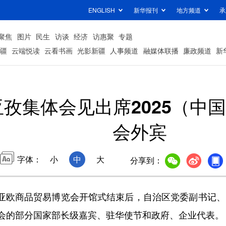
ENGLISH
新华报刊
地方频道
承
聚焦
图片
民生
访谈
经济
访惠聚
专题
疆
云端悦读
云看书画
光影新疆
人事频道
融媒体联播
廉政频道
新
亚孜集体会见出席2025（中
会外宾
字体：
小
中
大
分享到：
）亚欧商品贸易博览会开馆式结束后，自治区党委副书记、
会的部分国家部长级嘉宾、驻华使节和政府、企业代表。