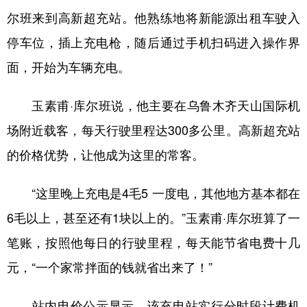
尔班来到高新超充站。他熟练地将新能源出租车驶入
辽宁
吉林
上海
江苏
停车位，插上充电枪，随后通过手机扫码进入操作界
浙江
安徽
福建
江西
面，开始为车辆充电。
山东
河南
湖北
湖南
玉素甫·库尔班说，他主要在乌鲁木齐天山国际机
广东
广西
海南
重庆
场附近载客，每天行驶里程达300多公里。高新超充站
四川
贵州
云南
西藏
的价格优势，让他成为这里的常客。
陕西
甘肃
青海
宁夏
“这里晚上充电是4毛5 一度电，其他地方基本都在
新疆
内蒙古
黑龙江
6毛以上，甚至还有1块以上的。”玉素甫·库尔班算了一
笔账，按照他每日的行驶里程，每天能节省电费十几
多语种频道
元，“一个家常拌面的钱就省出来了！”
English
Español
Français
عربى
站内电价公示显示，该充电站实行分时段计费机