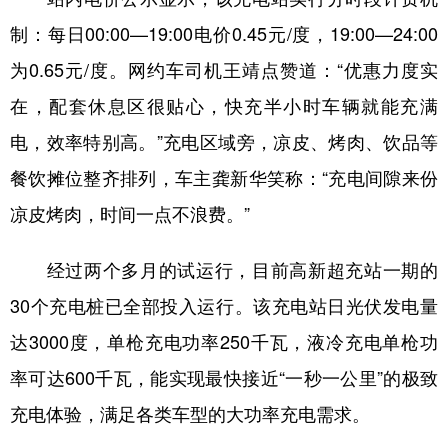
Русский язык
日本語
한국어
制：每日00:00—19:00电价0.45元/度，19:00—24:00
Deutsch
Português
为0.65元/度。网约车司机王靖点赞道：“优惠力度实
在，配套休息区很贴心，快充半小时车辆就能充满
电，效率特别高。”充电区域旁，凉皮、烤肉、饮品等
餐饮摊位整齐排列，车主龚新华笑称：“充电间隙来份
凉皮烤肉，时间一点不浪费。”
经过两个多月的试运行，目前高新超充站一期的
30个充电桩已全部投入运行。该充电站日光伏发电量
达3000度，单枪充电功率250千瓦，液冷充电单枪功
率可达600千瓦，能实现最快接近“一秒一公里”的极致
充电体验，满足各类车型的大功率充电需求。