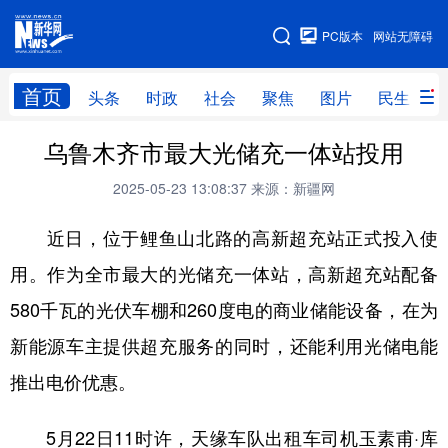
手机版
PC版本
网站无障碍
网站地图
首页
头条
时政
社会
聚焦
图片
民生
乌鲁木齐市最大光储充一体站投用
头条
时政
社会
聚焦
2025-05-23 13:08:37
来源：新疆网
图片
民生
访谈
经济
近日，位于鲤鱼山北路的高新超充站正式投入使
访惠聚
专题
服务
援疆
用。作为全市最大的光储充一体站，高新超充站配备
云游新疆
云端悦读
云看书画
光影新疆
580千瓦的光伏车棚和260度电的商业储能设备，在为
人事频道
融媒体联播
廉政频道
新华视角看新疆
新能源车主提供超充服务的同时，还能利用光储电能
推出电价优惠。
地方频道
5月22日11时许，天缘车队出租车司机玉素甫·库
北京
天津
河北
山西