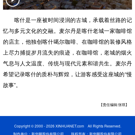
辽宁
吉林
上海
江苏
喀什是一座被时间浸润的古城，承载着丝路的记
浙江
安徽
福建
江西
忆与多元文化的交融。麦尔丹是喀什老城一家咖啡馆
山东
河南
湖北
湖南
的店主，他独创喀什噶尔咖啡、在咖啡馆的装修风格
广东
广西
海南
重庆
上尽力捕捉岁月流失的痕迹，在咖啡馆，老城的烟火
四川
贵州
云南
西藏
气息与人文温度、传统与现代元素和谐共生。麦尔丹
希望记录喀什的质朴与辉煌，让游客感受这座城的“慢
陕西
甘肃
青海
宁夏
故事”。
新疆
内蒙古
黑龙江
【责任编辑:张琪】
多语种频道
English
Español
Français
عربى
Copyright © 2000 - 2026 XINHUANET.com All Rights Reserved.
制作单位：新华网股份有限公司 版权所有：新华网股份有限公司