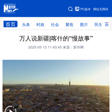
手机版
PC版本
网站无障碍
网站地图
首页
头条
时政
社会
聚焦
图片
民生
万人说新疆|喀什的“慢故事”
头条
时政
社会
聚焦
2025-05-13 11:43:45
来源：新华网
图片
民生
访谈
经济
访惠聚
专题
服务
援疆
云游新疆
云端悦读
云看书画
光影新疆
人事频道
融媒体联播
廉政频道
新华视角看新疆
地方频道
北京
天津
河北
山西