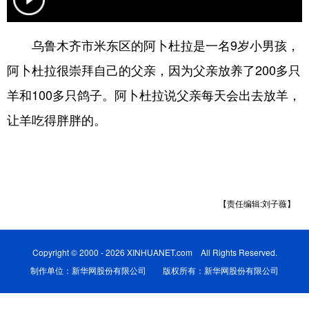
辽宁
吉林
上海
江苏
乌鲁木齐市米东区的阿卜杜拉是一名9岁小男孩，
浙江
安徽
福建
江西
阿卜杜拉很崇拜自己的父亲，因为父亲放养了200多只
山东
河南
湖北
湖南
羊和100多只鸽子。阿卜杜拉说父亲每天会出去放羊，
广东
广西
海南
重庆
让羊吃得胖胖的。
四川
贵州
云南
西藏
陕西
甘肃
青海
宁夏
新疆
内蒙古
黑龙江
【责任编辑:刘子薇】
多语种频道
Copyright © 2000 - 2026 XINHUANET.com All Rights Reserved.
制作单位：新华网股份有限公司 版权所有：新华网股份有限公司
English
Español
Français
عربى