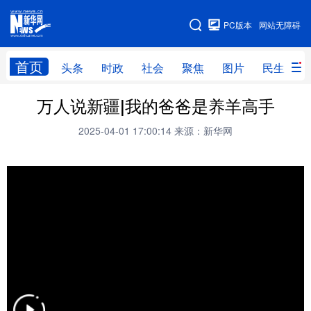
手机版
PC版本
网站无障碍
网站地图
首页
头条
时政
社会
聚焦
图片
民生
万人说新疆|我的爸爸是养羊高手
头条
时政
社会
聚焦
2025-04-01 17:00:14
来源：新华网
图片
民生
访谈
经济
访惠聚
专题
服务
援疆
云游新疆
云端悦读
云看书画
光影新疆
人事频道
融媒体联播
廉政频道
新华视角看新疆
地方频道
北京
天津
河北
山西