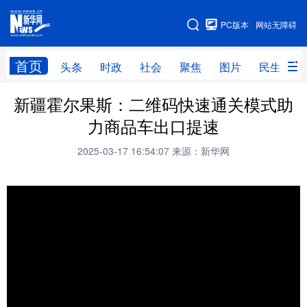
手机版
PC版本
网站无障碍
网站地图
首页
头条
时政
社会
聚焦
图片
民生
新疆霍尔果斯：二维码快速通关模式助
头条
时政
社会
聚焦
力商品车出口提速
图片
民生
访谈
经济
2025-03-17 16:54:07
来源：新华网
访惠聚
专题
服务
援疆
云游新疆
云端悦读
云看书画
光影新疆
人事频道
融媒体联播
廉政频道
新华视角看新疆
地方频道
北京
天津
河北
山西