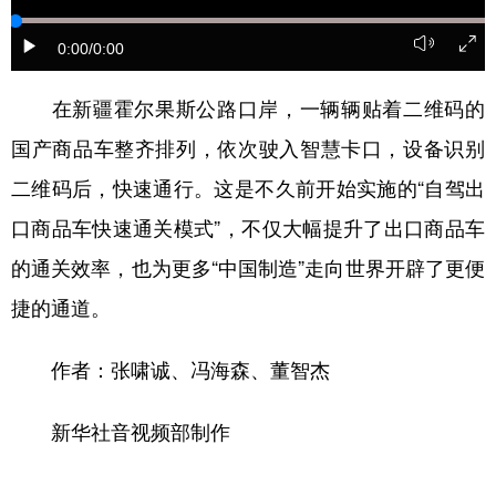
辽宁
吉林
上海
江苏
0:00
/0:00
浙江
安徽
福建
江西
在新疆霍尔果斯公路口岸，一辆辆贴着二维码的
山东
河南
湖北
湖南
国产商品车整齐排列，依次驶入智慧卡口，设备识别
广东
广西
海南
重庆
二维码后，快速通行。这是不久前开始实施的“自驾出
口商品车快速通关模式”，不仅大幅提升了出口商品车
四川
贵州
云南
西藏
的通关效率，也为更多“中国制造”走向世界开辟了更便
陕西
甘肃
青海
宁夏
捷的通道。
新疆
内蒙古
黑龙江
作者：张啸诚、冯海森、董智杰
多语种频道
新华社音视频部制作
English
Español
Français
عربى