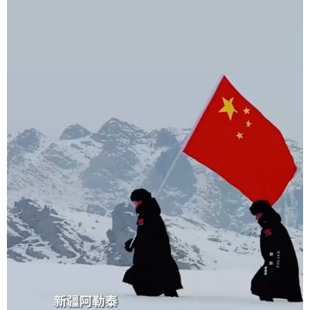
辽宁
吉林
上海
江苏
浙江
安徽
福建
江西
山东
河南
湖北
湖南
广东
广西
海南
重庆
四川
贵州
云南
西藏
陕西
甘肃
青海
宁夏
新疆
内蒙古
黑龙江
多语种频道
English
Español
Français
عربى