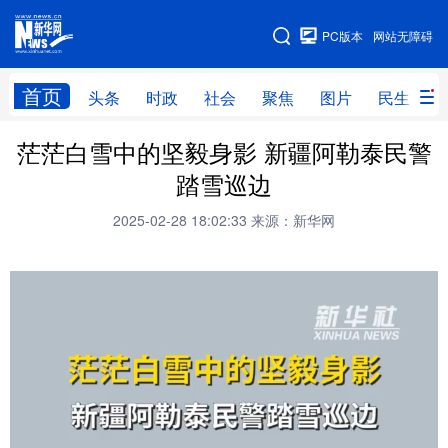
手机版
PC版本
网站无障碍
网站地图
首页
头条
时政
社会
聚焦
图片
民生
茫茫白雪中的坚毅身影 新疆阿勒泰民警
头条
时政
社会
聚焦
踏雪巡边
图片
民生
访谈
经济
2025-02-28 18:02:33
来源：新华网
访惠聚
专题
服务
援疆
云游新疆
云端悦读
云看书画
光影新疆
人事频道
融媒体联播
廉政频道
新华视角看新疆
地方频道
北京
天津
河北
山西