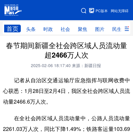
手机版
PC版本
网站无障碍
网站地图
首页
头条
时政
社会
聚焦
图片
民生
春节期间新疆全社会跨区域人员流动量
头条
时政
社会
聚焦
超2466万人次
图片
民生
访谈
经济
2025-02-06 18:17:40
来源：新疆日报
访惠聚
专题
服务
援疆
记者从自治区交通运输厅应急指挥与联网收费中
云游新疆
云端悦读
云看书画
光影新疆
心获悉：1月28日至2月4日，我区全社会跨区域人员流
人事频道
融媒体联播
廉政频道
新华视角看新疆
动量2466.6万人次。
地方频道
在全社会跨区域人员流动量中，公路人员流动量
2261.03万人次，同比下降1.49%；铁路客运量103.69
北京
天津
河北
山西