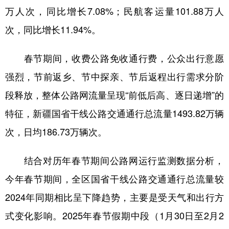
万人次，同比增长7.08%；民航客运量101.88万人
辽宁
吉林
上海
江苏
次，同比增长11.94%。
浙江
安徽
福建
江西
春节期间，收费公路免收通行费，公众出行意愿
山东
河南
湖北
湖南
强烈，节前返乡、节中探亲、节后返程出行需求分阶
广东
广西
海南
重庆
段释放，整体公路网流量呈现“前低后高、逐日递增”的
四川
贵州
云南
西藏
特征，新疆国省干线公路交通通行总流量1493.82万辆
陕西
甘肃
青海
宁夏
次，日均186.73万辆次。
新疆
内蒙古
黑龙江
结合对历年春节期间公路网运行监测数据分析，
今年春节期间，全区国省干线公路交通通行总流量较
多语种频道
2024年同期相比呈下降趋势，主要是受天气和出行方
English
Español
Français
عربى
式变化影响。2025年春节假期中段（1月30日至2月2