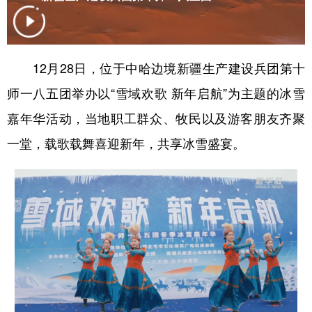
辽宁
吉林
上海
江苏
浙江
安徽
福建
江西
12月28日，位于中哈边境新疆生产建设兵团第十
山东
河南
湖北
湖南
师一八五团举办以“雪域欢歌 新年启航”为主题的冰雪
广东
广西
海南
重庆
嘉年华活动，当地职工群众、牧民以及游客朋友齐聚
一堂，载歌载舞喜迎新年，共享冰雪盛宴。
四川
贵州
云南
西藏
陕西
甘肃
青海
宁夏
新疆
内蒙古
黑龙江
多语种频道
English
Español
Français
عربى