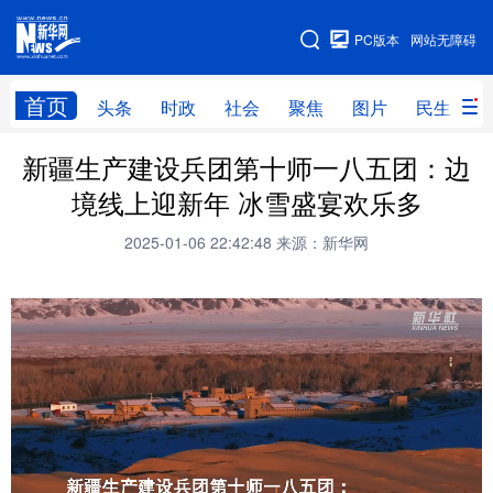
手机版
PC版本
网站无障碍
网站地图
首页
头条
时政
社会
聚焦
图片
民生
新疆生产建设兵团第十师一八五团：边
头条
时政
社会
聚焦
境线上迎新年 冰雪盛宴欢乐多
图片
民生
访谈
经济
2025-01-06 22:42:48
来源：新华网
访惠聚
专题
服务
援疆
云游新疆
云端悦读
云看书画
光影新疆
人事频道
融媒体联播
廉政频道
新华视角看新疆
地方频道
北京
天津
河北
山西