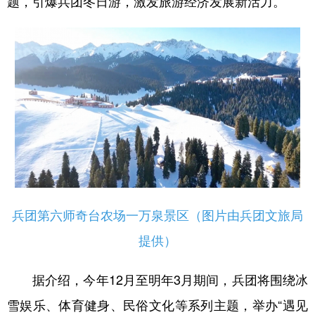
题，引爆兵团冬日游，激发旅游经济发展新活力。
辽宁
吉林
上海
江苏
浙江
安徽
福建
江西
山东
河南
湖北
湖南
广东
广西
海南
重庆
四川
贵州
云南
西藏
陕西
甘肃
青海
宁夏
新疆
内蒙古
黑龙江
兵团第六师奇台农场一万泉景区（图片由兵团文旅局
提供）
多语种频道
据介绍，今年12月至明年3月期间，兵团将围绕冰
English
Español
Français
عربى
雪娱乐、体育健身、民俗文化等系列主题，举办“遇见