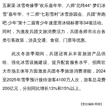
Русский язык
日本語
한국어
五家渠·冰雪奇缘季”欢乐嘉年华、八师“北纬44°·梦幻冰
Deutsch
Português
雪”嘉年华、十二师“七彩雪村”冰雪游园会、兵团“奔跑
吧·少年”第十二届青少年速度滑冰锦标赛等34项活动。
同时，为激发兵团文旅消费活力，兵团各师市出台各
类引客政策，涉及交通、食宿、门票等优惠。
此次冬游季期间，兵团还将从丰富旅游产品供
给、强化冰雪设施建设、提升配套服务水平、招商壮
大市场主体等方面激发兵团冬季旅游消费潜能，2024
至2025年雪季预计接待游客4100万人次，游客总花费
200亿元，分别同比增长13%和15%以上。
【责任编辑:周倩】