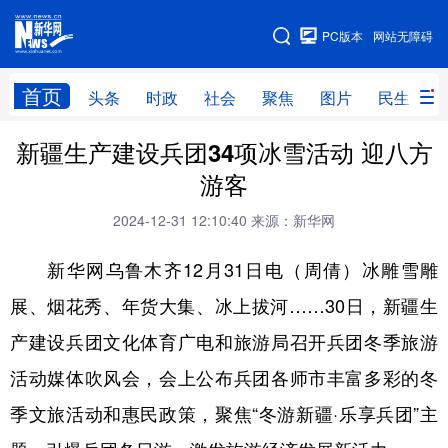
手机版
PC版本
网站无障碍
网站地图
首页
头条
时政
社会
聚焦
图片
民生
新疆生产建设兵团34项冰雪活动 迎八方
头条
时政
社会
聚焦
游客
图片
民生
访谈
经济
2024-12-31 12:10:40
来源：新华网
访惠聚
专题
服务
援疆
新华网乌鲁木齐12月31日电（周倩）冰雕雪雕
云游新疆
云端悦读
云看书画
光影新疆
展、烟花秀、年货大集、冰上拔河……30日，新疆生
人事频道
融媒体联播
廉政频道
新华视角看新疆
产建设兵团文化体育广电和旅游局召开兵团冬季旅游
活动媒体吹风会，会上公布兵团各师市丰富多彩的冬
地方频道
季文旅活动和惠民政策，聚焦“冬游新疆·乐享兵团”主
北京
天津
河北
山西