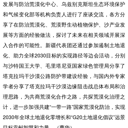
Русский язык
日本語
한국어
发展与防治荒漠化中心、乌兹别克斯坦生态环境保护
Deutsch
Português
和气候变化部等机构负责人进行了座谈交流，各方分
享了在防治荒漠化、荒漠野生动植物保护、沙产业发
展等方面的经验做法，探讨了未来在相关领域开展深
入合作的可能性。新疆代表团还通过参加遏制土地退
化、助力全球2030目标的实现路径等边会活动，分别
与沙特国王大学、毛里塔尼亚国家绿色管理局分享了
塔克拉玛干沙漠公路防护带建设经验，与国内外专家
学者分享了塔克拉玛干沙漠边缘阻击战总体布局和治
理思路，为共商荒漠化合作之路，共探荒漠化治理之
计，进一步加强共建“一带一路”国家荒漠化防治，实现
2030年全球土地退化零增长和“G20土地退化倡议”远景
目标贡献智慧和力量。（曹华）