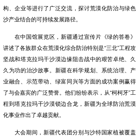
构、企业等进行了广泛交流，探讨荒漠化防治与绿色
辽宁
吉林
上海
江苏
沙产业结合的可持续发展路径。
浙江
安徽
福建
江西
在中国馆展览区，新疆通过宣传片《绿的答卷》
山东
河南
湖北
湖南
讲述了各族群众在荒漠化综合防治特别是“三北”工程攻
广东
广西
海南
重庆
坚战和塔克拉玛干沙漠边缘阻击战中的艰苦卓绝、久
四川
贵州
云南
西藏
久为功的治沙故事。新疆在科学规划、系统治理、产
陕西
甘肃
青海
宁夏
业融合、示范带动、绿富同兴等方面的成功案例赢得
新疆
内蒙古
黑龙江
了与会嘉宾的广泛赞誉。他们纷纷表示，从“柯柯牙”工
程到塔克拉玛干沙漠锁边合龙，新疆为全球防治荒漠
多语种频道
化事业作出了卓越贡献。
English
Español
Français
عربى
大会期间，新疆代表团分别与沙特国家植被覆盖