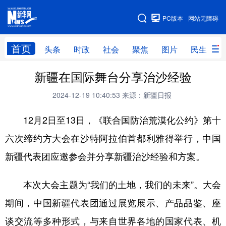
手机版
PC版本
网站无障碍
网站地图
首页
头条
时政
社会
聚焦
图片
民生
新疆在国际舞台分享治沙经验
头条
时政
社会
聚焦
2024-12-19 10:40:53
来源：新疆日报
图片
民生
访谈
经济
12月2日至13日，《联合国防治荒漠化公约》第十
访惠聚
专题
服务
援疆
六次缔约方大会在沙特阿拉伯首都利雅得举行，中国
云游新疆
云端悦读
云看书画
光影新疆
新疆代表团应邀参会并分享新疆治沙经验和方案。
人事频道
融媒体联播
廉政频道
新华视角看新疆
本次大会主题为“我们的土地，我们的未来”。大会
地方频道
期间，中国新疆代表团通过展览展示、产品品鉴、座
谈交流等多种形式，与来自世界各地的国家代表、机
北京
天津
河北
山西