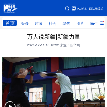
手机版
PC版本
网站无障碍
网站地图
首页
头条
时政
社会
聚焦
图片
民生
万人说新疆|新疆力量
头条
时政
社会
聚焦
2024-12-11 10:18:32
来源：新华网
图片
民生
访谈
经济
访惠聚
专题
服务
援疆
云游新疆
云端悦读
云看书画
光影新疆
人事频道
融媒体联播
廉政频道
新华视角看新疆
地方频道
北京
天津
河北
山西