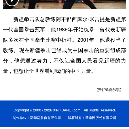
辽宁
吉林
上海
江苏
新疆拳击队总教练阿不都西库尔·米吉提是新疆第
浙江
安徽
福建
江西
一代全国拳击冠军，他1989年开始练拳，曾代表新疆
山东
河南
湖北
湖南
队多次在全国拳击比赛中折桂。2001年，他退役当了
广东
广西
海南
重庆
教练。现在新疆拳击已经成为中国拳击的重要组成部
四川
贵州
云南
西藏
分，他想通过努力，不仅让全国人民看见新疆的力
量，也想让全世界看到我们的中国力量。
陕西
甘肃
青海
宁夏
新疆
内蒙古
黑龙江
【责任编辑:张琪】
多语种频道
Copyright © 2000 - 2026 XINHUANET.com All Rights Reserved.
English
Español
Français
عربى
制作单位：新华网股份有限公司 版权所有：新华网股份有限公司