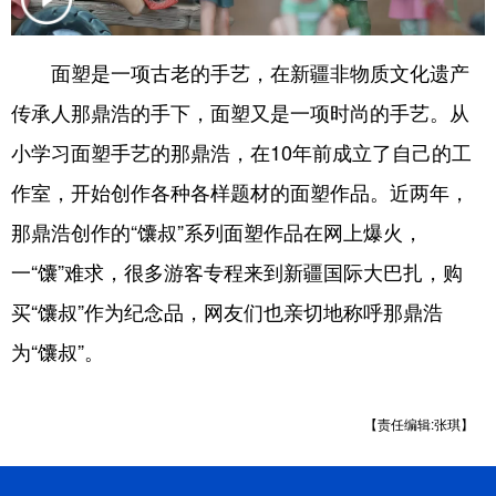
辽宁
吉林
上海
江苏
面塑是一项古老的手艺，在新疆非物质文化遗产
浙江
安徽
福建
江西
传承人那鼎浩的手下，面塑又是一项时尚的手艺。从
山东
河南
湖北
湖南
小学习面塑手艺的那鼎浩，在10年前成立了自己的工
广东
广西
海南
重庆
作室，开始创作各种各样题材的面塑作品。近两年，
四川
贵州
云南
西藏
那鼎浩创作的“馕叔”系列面塑作品在网上爆火，
一“馕”难求，很多游客专程来到新疆国际大巴扎，购
陕西
甘肃
青海
宁夏
买“馕叔”作为纪念品，网友们也亲切地称呼那鼎浩
新疆
内蒙古
黑龙江
为“馕叔”。
多语种频道
【责任编辑:张琪】
English
Español
Français
عربى