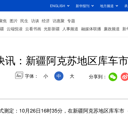
ENGLISH
新华报刊
地方频道
承
聚焦
图片
民生
访谈
经济
访惠聚
专题
疆
云端悦读
云看书画
光影新疆
人事频道
融媒体联播
廉政频道
新
快讯：新疆阿克苏地区库车市发
字体：
小
中
大
分享到：
10月26日16时35分，在新疆阿克苏地区库车市（北纬