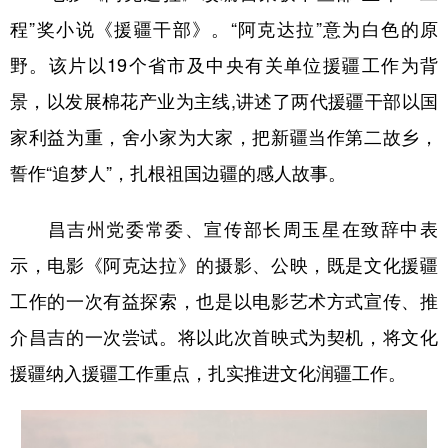
Русский язык
日本語
한국어
程”奖小说《援疆干部》。“阿克达拉”意为白色的原
Deutsch
Português
野。该片以19个省市及中央有关单位援疆工作为背
景，以发展棉花产业为主线,讲述了两代援疆干部以国
家利益为重，舍小家为大家，把新疆当作第二故乡，
誓作“追梦人”，扎根祖国边疆的感人故事。
昌吉州党委常委、宣传部长周玉星在致辞中表
示，电影《阿克达拉》的摄影、公映，既是文化援疆
工作的一次有益探索，也是以电影艺术方式宣传、推
介昌吉的一次尝试。将以此次首映式为契机，将文化
援疆纳入援疆工作重点，扎实推进文化润疆工作。