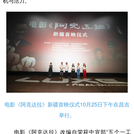
机与活力。
辽宁
吉林
上海
江苏
浙江
安徽
福建
江西
山东
河南
湖北
湖南
广东
广西
海南
重庆
四川
贵州
云南
西藏
陕西
甘肃
青海
宁夏
新疆
内蒙古
黑龙江
电影《阿克达拉》新疆首映仪式10月25日下午在昌吉
多语种频道
举行。
English
Español
Français
عربى
电影《阿克达拉》改编自荣获中宣部“五个一工