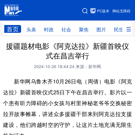
手机版
PC版本
网站无障碍
网站地图
首页
头条
时政
社会
聚焦
图片
民生
援疆题材电影《阿克达拉》新疆首映仪
头条
时政
社会
聚焦
式在昌吉举行
图片
民生
访谈
经济
2024-10-26 18:44:24
来源：新华网
访惠聚
专题
服务
援疆
新华网乌鲁木齐10月26日电（周倩）电影《阿克
云游新疆
云端悦读
云看书画
光影新疆
达拉》新疆首映仪式25日下午在昌吉举行。影片以一
人事频道
融媒体联播
廉政频道
新华视角看新疆
个患有听力障碍的小女孩与村里神秘老爷爷交换秘密
拉开故事帷幕，讲述众多援疆干部来到阿克达拉支援
地方频道
建设，他们跨越时空的守护，让这片土地充满无限生
北京
天津
河北
山西