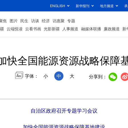
ENGLISH
新华报刊
地方频道
承
聚焦
图片
民生
访谈
经济
访惠聚
专题
疆
云端悦读
云看书画
光影新疆
人事频道
融媒体联播
廉政频道
新
加快全国能源资源战略保障
字体：
小
中
大
分享到：
自治区政府召开专题学习会议
加快全国能源资源战略保障基地建设